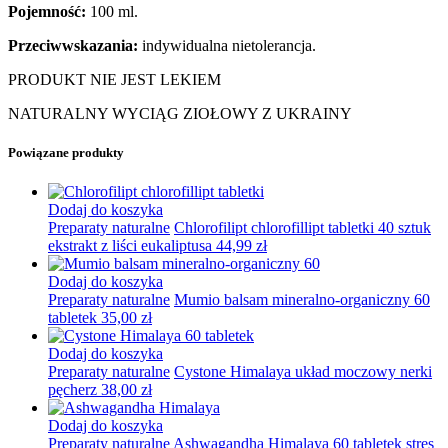
Pojemność:
100 ml.
Przeciwwskazania:
indywidualna nietolerancja.
PRODUKT NIE JEST LEKIEM
NATURALNY WYCIĄG ZIOŁOWY Z UKRAINY
Powiązane produkty
Dodaj do koszyka
Preparaty naturalne
Chlorofilipt chlorofillipt tabletki 40 sztuk
ekstrakt z liści eukaliptusa
44,99
zł
Dodaj do koszyka
Preparaty naturalne
Mumio balsam mineralno-organiczny 60
tabletek
35,00
zł
Dodaj do koszyka
Preparaty naturalne
Cystone Himalaya układ moczowy nerki
pęcherz
38,00
zł
Dodaj do koszyka
Preparaty naturalne
Ashwagandha Himalaya 60 tabletek stres