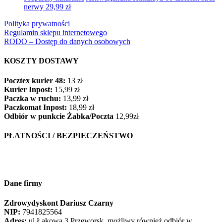
nerwy
29,99
zł
Polityka prywatności
Regulamin sklepu internetowego
RODO – Dostęp do danych osobowych
KOSZTY DOSTAWY
Pocztex kurier 48:
13 zł
Kurier Inpost:
15,99 zł
Paczka w ruchu:
13,99 zł
Paczkomat Inpost:
18,99 zł
Odbiór w punkcie Żabka/Poczta
12,99zł
PŁATNOŚCI / BEZPIECZEŃSTWO
Dane firmy
Zdrowydyskont Dariusz Czarny
NIP:
7941825564
Adres:
ul Łąkowa 3 Przeworsk, możliwy również odbiór w