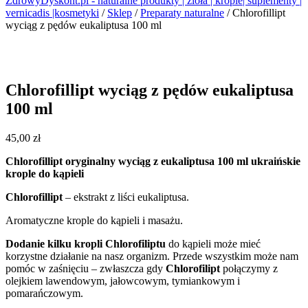
ZdrowyDyskont.pl - naturalne produkty | zioła | krople| suplementy |
vernicadis |kosmetyki
/
Sklep
/
Preparaty naturalne
/
Chlorofillipt
wyciąg z pędów eukaliptusa 100 ml
Chlorofillipt wyciąg z pędów eukaliptusa
100 ml
45,00
zł
Chlorofillipt oryginalny wyciąg z eukaliptusa 100 ml ukraińskie
krople do kąpieli
Chlorofillipt
– ekstrakt z liści eukaliptusa.
Aromatyczne krople do kąpieli i masażu.
Dodanie kilku kropli
Chlorofiliptu
do kąpieli może mieć
korzystne działanie na nasz organizm. Przede wszystkim może nam
pomóc w zaśnięciu – zwłaszcza gdy
Chlorofilipt
połączymy z
olejkiem lawendowym, jałowcowym, tymiankowym i
pomarańczowym.