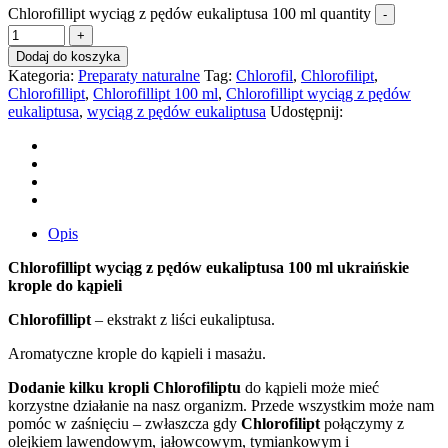
Chlorofillipt wyciąg z pędów eukaliptusa 100 ml quantity
Dodaj do koszyka
Kategoria:
Preparaty naturalne
Tag:
Chlorofil
,
Chlorofilipt
,
Chlorofillipt
,
Chlorofillipt 100 ml
,
Chlorofillipt wyciąg z pędów
eukaliptusa
,
wyciąg z pędów eukaliptusa
Udostępnij:
Opis
Chlorofillipt wyciąg z pędów eukaliptusa 100 ml ukraińskie
krople do kąpieli
Chlorofillipt
– ekstrakt z liści eukaliptusa.
Aromatyczne krople do kąpieli i masażu.
Dodanie kilku kropli
Chlorofiliptu
do kąpieli może mieć
korzystne działanie na nasz organizm. Przede wszystkim może nam
pomóc w zaśnięciu – zwłaszcza gdy
Chlorofilipt
połączymy z
olejkiem lawendowym, jałowcowym, tymiankowym i