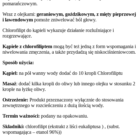
pomarańczowym.
Wraz z olejkami:
geraniowym, goździkowym, z mięty pieprzowej
i lawendowym
pomoże zniwelować ból głowy.
Chlorofilipt do kąpieli wykazuje działanie rozluźniające i
rozgrzewające.
Kąpiele z chlorofiliptem
mogą być też jedną z form wspomagania i
niwelowania zmęczenia, a także przydadzą się niskociśnieniowcom.
Sposób użycia:
Kąpiel:
na pół wanny wody dodać do 10 kropli Chlorofiliptu
Masaż
: dodać kilka kropli do oliwy lub innego olejku w stosunku 2
krople na łyżkę oliwy.
Ostrzeżenie:
Produkt przeznaczony wyłącznie do stosowania
zewnętrznego w rozcieńczeniu z dużą ilością wody.
Termin ważności:
podany na opakowaniu.
Składniki:
chlorofilipt (ekstrakt z liści eukaliptusa ) , (subst.
wspomagająca – etanol 96%))