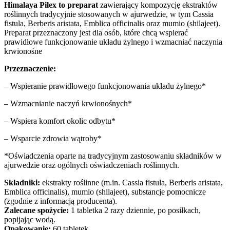
Himalaya Pilex to preparat
zawierający kompozycję ekstraktów
roślinnych tradycyjnie stosowanych w ajurwedzie, w tym Cassia
fistula, Berberis aristata, Emblica officinalis oraz mumio (shilajeet).
Preparat przeznaczony jest dla osób, które chcą wspierać
prawidłowe funkcjonowanie układu żylnego i wzmacniać naczynia
krwionośne
Przeznaczenie:
– Wspieranie prawidłowego funkcjonowania układu żylnego*
– Wzmacnianie naczyń krwionośnych*
– Wspiera komfort okolic odbytu*
– Wsparcie zdrowia wątroby*
*Oświadczenia oparte na tradycyjnym zastosowaniu składników w
ajurwedzie oraz ogólnych oświadczeniach roślinnych.
Składniki:
ekstrakty roślinne (m.in. Cassia fistula, Berberis aristata,
Emblica officinalis), mumio (shilajeet), substancje pomocnicze
(zgodnie z informacją producenta).
Zalecane spożycie:
1 tabletka 2 razy dziennie, po posiłkach,
popijając wodą.
Opakowanie:
60 tabletek