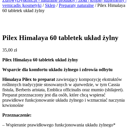
ZdrowyDyskont.pl - naturalne produkty | zioła | krople| suplementy |
vernicadis |kosmetyki
/
Sklep
/
Preparaty naturalne
/
Pilex Himalaya
60 tabletek układ żylny
Pilex Himalaya 60 tabletek układ żylny
35,00
zł
Pilex Himalaya 60 tabletek układ żylny
Wsparcie dla komfortu układu żylnego i zdrowia odbytu
Himalaya Pilex to preparat
zawierający kompozycję ekstraktów
roślinnych tradycyjnie stosowanych w ajurwedzie, w tym Cassia
fistula, Berberis aristata, Emblica officinalis oraz mumio (shilajeet).
Preparat przeznaczony jest dla osób, które chcą wspierać
prawidłowe funkcjonowanie układu żylnego i wzmacniać naczynia
krwionośne
Przeznaczenie:
– Wspieranie prawidłowego funkcjonowania układu żylnego*