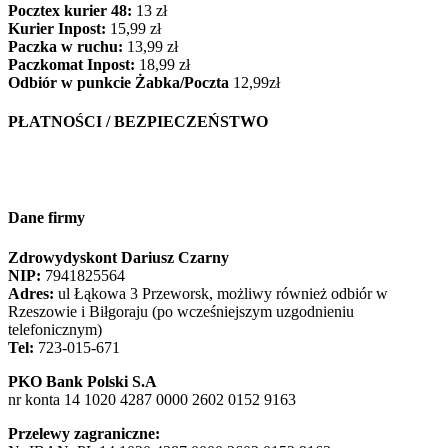
Pocztex kurier 48:
13 zł
Kurier Inpost:
15,99 zł
Paczka w ruchu:
13,99 zł
Paczkomat Inpost:
18,99 zł
Odbiór w punkcie Żabka/Poczta
12,99zł
PŁATNOŚCI / BEZPIECZEŃSTWO
Dane firmy
Zdrowydyskont Dariusz Czarny
NIP:
7941825564
Adres:
ul Łąkowa 3 Przeworsk, możliwy również odbiór w
Rzeszowie i Biłgoraju (po wcześniejszym uzgodnieniu
telefonicznym)
Tel:
723-015-671
PKO Bank Polski S.A
nr konta 14 1020 4287 0000 2602 0152 9163
Przelewy zagraniczne: