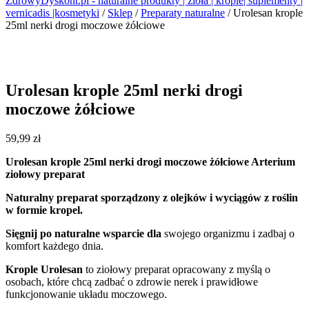
ZdrowyDyskont.pl - naturalne produkty | zioła | krople| suplementy |
vernicadis |kosmetyki
/
Sklep
/
Preparaty naturalne
/
Urolesan krople
25ml nerki drogi moczowe żółciowe
Urolesan krople 25ml nerki drogi
moczowe żółciowe
59,99
zł
Urolesan krople 25ml nerki drogi moczowe żółciowe Arterium
ziołowy preparat
Naturalny preparat sporządzony z olejków i wyciągów z roślin
w formie kropel.
Sięgnij po naturalne wsparcie dla
swojego organizmu i zadbaj o
komfort każdego dnia.
Krople Urolesan
to ziołowy preparat opracowany z myślą o
osobach, które chcą zadbać o zdrowie nerek i prawidłowe
funkcjonowanie układu moczowego.