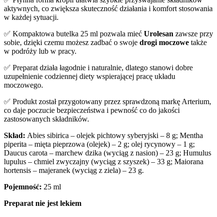
aktywnych, co zwiększa skuteczność działania i komfort stosowania
w każdej sytuacji.
✅ Kompaktowa butelka 25 ml pozwala mieć
Urolesan
zawsze przy
sobie, dzięki czemu możesz zadbać o swoje
drogi moczowe
także
w podróży lub w pracy.
✅ Preparat działa łagodnie i naturalnie, dlatego stanowi dobre
uzupełnienie codziennej diety wspierającej pracę układu
moczowego.
✅ Produkt został przygotowany przez sprawdzoną markę Arterium,
co daje poczucie bezpieczeństwa i pewność co do jakości
zastosowanych składników.
Skład:
Abies sibirica – olejek pichtowy syberyjski – 8 g; Mentha
piperita – mięta pieprzowa (olejek) – 2 g; olej rycynowy – 1 g;
Daucus carota – marchew dzika (wyciąg z nasion) – 23 g; Humulus
lupulus – chmiel zwyczajny (wyciąg z szyszek) – 33 g; Maiorana
hortensis – majeranek (wyciąg z ziela) – 23 g.
Pojemność:
25 ml
Preparat nie jest lekiem