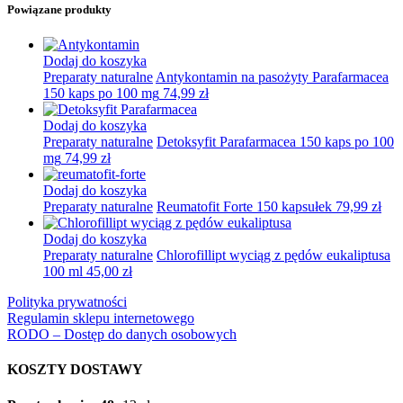
Powiązane produkty
Dodaj do koszyka
Preparaty naturalne
Antykontamin na pasożyty Parafarmacea
150 kaps po 100 mg
74,99
zł
Dodaj do koszyka
Preparaty naturalne
Detoksyfit Parafarmacea 150 kaps po 100
mg
74,99
zł
Dodaj do koszyka
Preparaty naturalne
Reumatofit Forte 150 kapsułek
79,99
zł
Dodaj do koszyka
Preparaty naturalne
Chlorofillipt wyciąg z pędów eukaliptusa
100 ml
45,00
zł
Polityka prywatności
Regulamin sklepu internetowego
RODO – Dostęp do danych osobowych
KOSZTY DOSTAWY