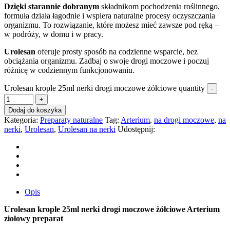
Dzięki starannie dobranym
składnikom pochodzenia roślinnego,
formuła działa łagodnie i wspiera naturalne procesy oczyszczania
organizmu. To rozwiązanie, które możesz mieć zawsze pod ręką –
w podróży, w domu i w pracy.
Urolesan
oferuje prosty sposób na codzienne wsparcie, bez
obciążania organizmu. Zadbaj o
swoje drogi moczowe i poczuj
różnicę w codziennym funkcjonowaniu.
Urolesan krople 25ml nerki drogi moczowe żółciowe quantity
Dodaj do koszyka
Kategoria:
Preparaty naturalne
Tag:
Arterium
,
na drogi moczowe
,
na
nerki
,
Urolesan
,
Urolesan na nerki
Udostępnij:
Opis
Urolesan krople 25ml nerki drogi moczowe żółciowe Arterium
ziołowy preparat