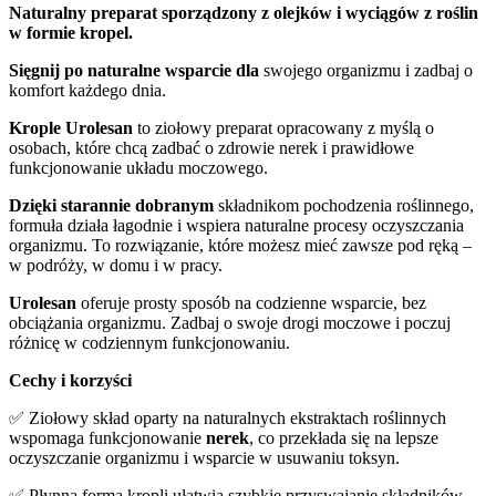
Naturalny preparat sporządzony z olejków i wyciągów z roślin
w formie kropel.
Sięgnij po naturalne wsparcie dla
swojego organizmu i zadbaj o
komfort każdego dnia.
Krople Urolesan
to ziołowy preparat opracowany z myślą o
osobach, które chcą zadbać o zdrowie nerek i prawidłowe
funkcjonowanie układu moczowego.
Dzięki starannie dobranym
składnikom pochodzenia roślinnego,
formuła działa łagodnie i wspiera naturalne procesy oczyszczania
organizmu. To rozwiązanie, które możesz mieć zawsze pod ręką –
w podróży, w domu i w pracy.
Urolesan
oferuje prosty sposób na codzienne wsparcie, bez
obciążania organizmu. Zadbaj o
swoje drogi moczowe i poczuj
różnicę w codziennym funkcjonowaniu.
Cechy i korzyści
✅ Ziołowy skład oparty na naturalnych ekstraktach roślinnych
wspomaga funkcjonowanie
nerek
, co przekłada się na lepsze
oczyszczanie organizmu i wsparcie w usuwaniu toksyn.
✅ Płynna forma kropli ułatwia szybkie przyswajanie składników