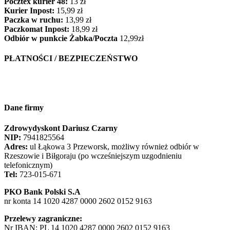
Pocztex kurier 48:
13 zł
Kurier Inpost:
15,99 zł
Paczka w ruchu:
13,99 zł
Paczkomat Inpost:
18,99 zł
Odbiór w punkcie Żabka/Poczta
12,99zł
PŁATNOŚCI / BEZPIECZEŃSTWO
Dane firmy
Zdrowydyskont Dariusz Czarny
NIP:
7941825564
Adres:
ul Łąkowa 3 Przeworsk, możliwy również odbiór w
Rzeszowie i Biłgoraju (po wcześniejszym uzgodnieniu
telefonicznym)
Tel:
723-015-671
PKO Bank Polski S.A
nr konta 14 1020 4287 0000 2602 0152 9163
Przelewy zagraniczne:
Nr IBAN: PL 14 1020 4287 0000 2602 0152 9163