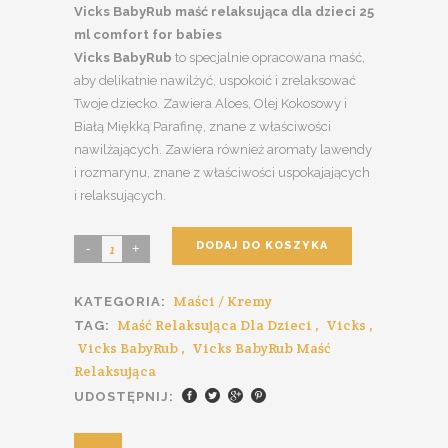
Vicks BabyRub maść relaksująca dla dzieci 25
ml comfort for babies
Vicks BabyRub
to specjalnie opracowana maść,
aby delikatnie nawilżyć, uspokoić i zrelaksować
Twoje dziecko. Zawiera Aloes, Olej Kokosowy i
Białą Miękką Parafinę, znane z właściwości
nawilżających. Zawiera również aromaty lawendy
i rozmarynu, znane z właściwości uspokajających
i relaksujących.
DODAJ DO KOSZYKA
Vicks
BabyRub
Maści / Kremy
KATEGORIA:
maść
Maść Relaksująca Dla Dzieci
,
Vicks
,
TAG:
relaksująca
Vicks BabyRub
,
Vicks BabyRub Maść
dla
Relaksująca
dzieci
UDOSTĘPNIJ:
quantity