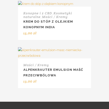
Konopne i z CBD
Kosmetyki
,
naturalne
Maści / Kremy
,
KREM DO STÓP Z OLEJKIEM
KONOPNYM INDIA
15,00
zł
Maści / Kremy
ALPENKRAUTER EMULSION MAŚĆ
PRZECIWBÓLOWA
13,00
zł