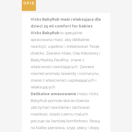
OPIS
Vicks BabyRub maść relaksująca dla
dzieci 25 ml comfort for babies
Vicks BabyRub
to specjalnie
opracowana maść, aby delikatnie
nawilżyć, uspokoić i zrelaksować Twoje
dziecko. Zawiera Aloes, Olej Kokosowy i
Białą Miękką Parafinę, znane z
właściwości nawilżających. Zawiera
również aromaty lawendy i rozmarynu,
znane z właściwości uspokajających i
relaksujących.
Delikatne wmasowanie
maści Vicks
BabyRub pomoże skórze dziecka
zatrzymać nawilżenie i zachować
miękkość, dzięki czemu maluch
poczuje się bardziej komfortowo. Stosuj
na klatkę piersiową, szyję, plecy i stopy,