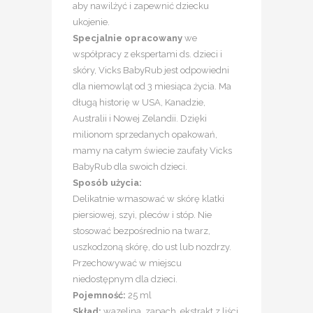
aby nawilżyć i zapewnić dziecku
ukojenie.
Specjalnie opracowany
we
współpracy z ekspertami ds. dzieci i
skóry, Vicks BabyRub jest odpowiedni
dla niemowląt od 3 miesiąca życia. Ma
długą historię w USA, Kanadzie,
Australii i Nowej Zelandii. Dzięki
milionom sprzedanych opakowań,
mamy na całym świecie zaufały Vicks
BabyRub dla swoich dzieci.
Sposób
użycia:
Delikatnie wmasować w skórę klatki
piersiowej, szyi, pleców i stóp. Nie
stosować bezpośrednio na twarz,
uszkodzoną skórę, do ust lub nozdrzy.
Przechowywać w miejscu
niedostępnym dla dzieci.
Pojemność:
25 ml
Skład:
wazelina, zapach, ekstrakt z liści