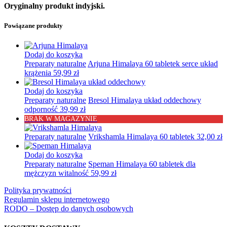
Oryginalny produkt indyjski.
Powiązane produkty
Dodaj do koszyka
Preparaty naturalne
Arjuna Himalaya 60 tabletek serce układ
krążenia
59,99
zł
Dodaj do koszyka
Preparaty naturalne
Bresol Himalaya układ oddechowy
odporność
39,99
zł
BRAK W MAGAZYNIE
Preparaty naturalne
Vrikshamla Himalaya 60 tabletek
32,00
zł
Dodaj do koszyka
Preparaty naturalne
Speman Himalaya 60 tabletek dla
mężczyzn witalność
59,99
zł
Polityka prywatności
Regulamin sklepu internetowego
RODO – Dostęp do danych osobowych