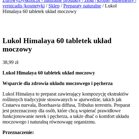
ZdrowyDyskont.pl - naturalne produkty | zioła | krople| suplementy |
vernicadis |kosmetyki
/
Sklep
/
Preparaty naturalne
/
Lukol
Himalaya 60 tabletek układ moczowy
Lukol Himalaya 60 tabletek układ
moczowy
38,99
zł
Lukol Himalaya 60 tabletek układ moczowy
Wsparcie dla zdrowia układu moczowego i pęcherza
Lukol Himalaya to preparat zawierający kompozycję ekstraktów
roślinnych tradycyjnie stosowanych w ajurwedzie, takich jak
Crataeva nurvala, Boerhaavia diffusa, Tribulus terrestris. Preparat
jest przeznaczony dla osób, które chcą wspierać prawidłowe
funkcjonowanie nerek i pęcherza, a także dbać o komfort układu
moczowego i naturalną równowagę organizmu.
Przeznaczenie: